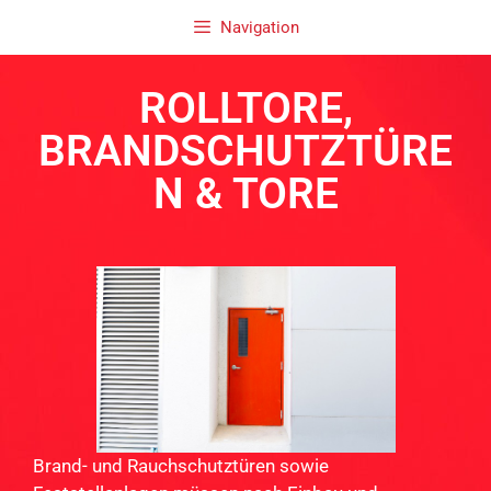
Navigation
ROLLTORE,
BRANDSCHUTZTÜRE
N & TORE
Brand- und Rauchschutztüren sowie